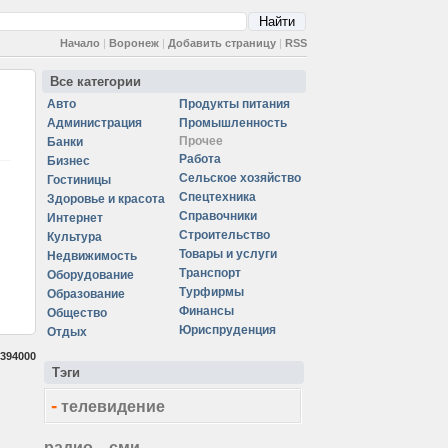
Начало
|
Воронеж
|
Добавить страницу
|
RSS
Все категории
Авто
Продукты питания
Администрация
Промышленность
Прочее
Банки
Работа
Бизнес
Сельское хозяйство
Гостиницы
Спецтехника
Здоровье и красота
Справочники
Интернет
Строительство
Культура
Товары и услуги
Недвижимость
Транспорт
Оборудование
Турфирмы
Образование
Финансы
Общество
Юриспруденция
Отдых
394000
Тэги
-
телевидение
радио
сми