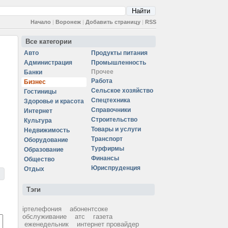
Начало
|
Воронеж
|
Добавить страницу
|
RSS
Все категории
Авто
Продукты питания
Администрация
Промышленность
Прочее
Банки
Работа
Бизнес
Сельское хозяйство
Гостиницы
Спецтехника
Здоровье и красота
Справочники
Интернет
Строительство
Культура
Товары и услуги
Недвижимость
Транспорт
Оборудование
Турфирмы
Образование
Финансы
Общество
Юриспруденция
Отдых
Тэги
ipтелефония
абонентсоке
обслуживание
атс
газета
еженедельник
интернет провайдер